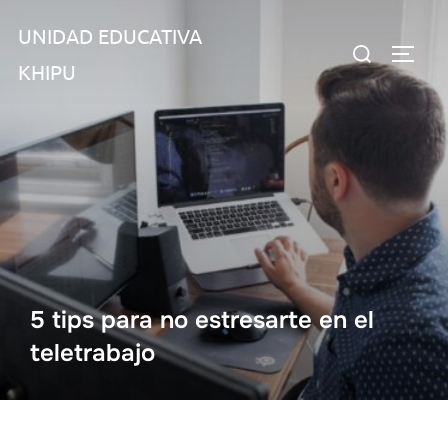
Saltar
UNIDAD EDUCATIVA
al
Buscar:
ALTER
contenido
KHIPU
5 tips para no estresarte en el
teletrabajo