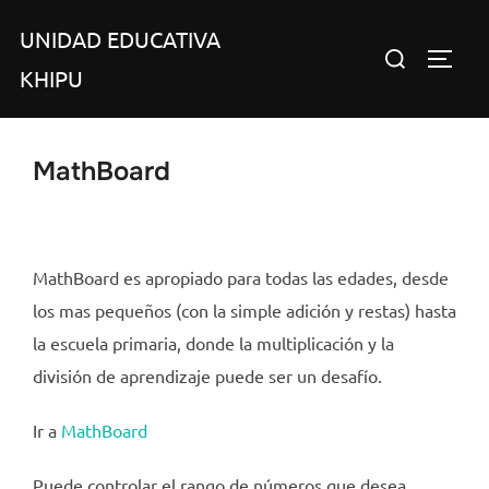
Saltar
UNIDAD EDUCATIVA
al
Buscar:
ALTER
contenido
KHIPU
MathBoard
MathBoard es apropiado para todas las edades, desde
los mas pequeños (con la simple adición y restas) hasta
la escuela primaria, donde la multiplicación y la
división de aprendizaje puede ser un desafío.
Ir a
MathBoard
Puede controlar el rango de números que desea